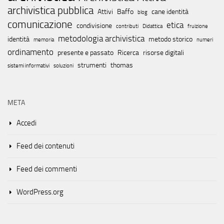
archivistica pubblica
Attivi
Baffo
cane identità
blog
comunicazione
etica
condivisione
contributi
Didattica
fruizione
metodologia archivistica
identità
metodo storico
memoria
numeri
ordinamento
presente e passato
Ricerca
risorse digitali
strumenti
thomas
sistemi informativi
soluzioni
META
Accedi
Feed dei contenuti
Feed dei commenti
WordPress.org