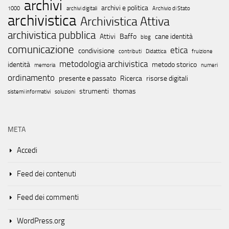
archivi
archivi e politica
1000
archivi digitali
Archivio di Stato
archivistica
Archivistica Attiva
archivistica pubblica
Attivi
Baffo
cane identità
blog
comunicazione
etica
condivisione
contributi
Didattica
fruizione
metodologia archivistica
identità
metodo storico
memoria
numeri
ordinamento
presente e passato
Ricerca
risorse digitali
strumenti
thomas
sistemi informativi
soluzioni
META
Accedi
Feed dei contenuti
Feed dei commenti
WordPress.org