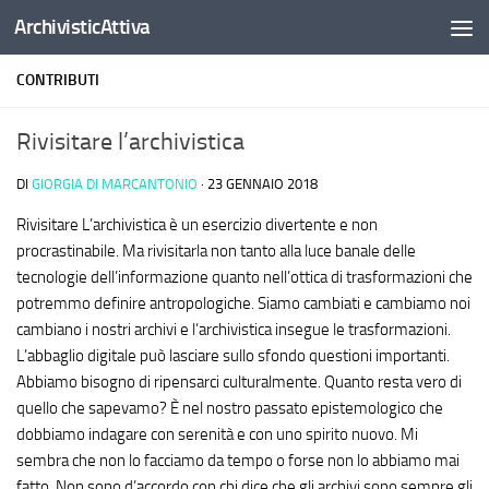
ArchivisticAttiva
Salta al contenuto
CONTRIBUTI
Rivisitare l’archivistica
DI
GIORGIA DI MARCANTONIO
·
23 GENNAIO 2018
Rivisitare L’archivistica è un esercizio divertente e non
procrastinabile. Ma rivisitarla non tanto alla luce banale delle
tecnologie dell’informazione quanto nell’ottica di trasformazioni che
potremmo definire antropologiche. Siamo cambiati e cambiamo noi
cambiano i nostri archivi e l’archivistica insegue le trasformazioni.
L’abbaglio digitale può lasciare sullo sfondo questioni importanti.
Abbiamo bisogno di ripensarci culturalmente. Quanto resta vero di
quello che sapevamo
? È nel nostro passato epistemologico che
dobbiamo indagare con serenità e con uno spirito nuovo. Mi
sembra che non lo facciamo da tempo o forse non lo abbiamo mai
fatto. Non sono d’accordo con chi dice che gli archivi sono sempre gli