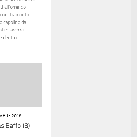
i all’orrendo
o nel tramonto.
o capolino dal
ti di archivi
 dentro...
EMBRE 2018
as Baffo (3)