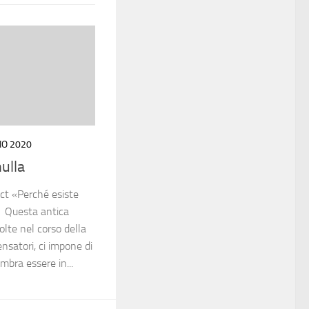
IO 2020
nulla
ct «Perché esiste
? Questa antica
lte nel corso della
pensatori, ci impone di
mbra essere in...