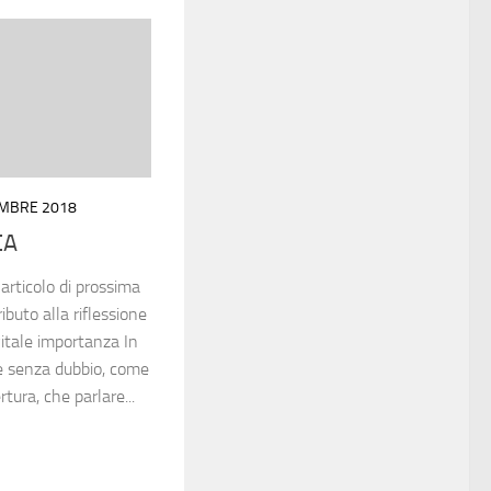
EMBRE 2018
CA
 articolo di prossima
buto alla riflessione
itale importanza In
e senza dubbio, come
tura, che parlare...