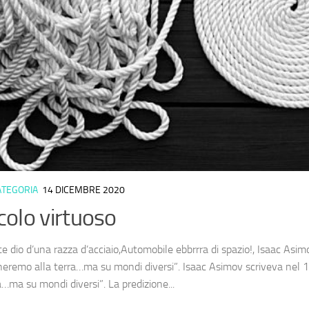
ATEGORIA
14 DICEMBRE 2020
ircolo virtuoso
 dio d’una razza d’acciaio,Automobile ebbrrra di spazio!, Isaac Asi
neremo alla terra…ma su mondi diversi”. Isaac Asimov scriveva nel
a…ma su mondi diversi”. La predizione...