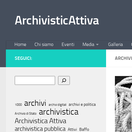
Salta al contenuto
ArchivisticAttiva
Home
Chi siamo
Eventi
Media
Galleria
SEGUICI:
ARCHIV
Cerca
archivi
archivi e politica
1000
archivi digitali
archivistica
Archivio di Stato
Archivistica Attiva
archivistica pubblica
Attivi
Baffo