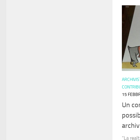
ARCHIVIS
CONTRIB
15 FEBBR
Un con
possib
archiv
“La realt