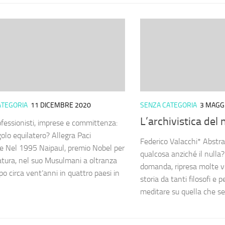
ATEGORIA
11 DICEMBRE 2020
SENZA CATEGORIA
3 MAGG
L’archivistica del 
rofessionisti, imprese e committenza:
golo equilatero? Allegra Paci
Federico Valacchi* Abstra
 Nel 1995 Naipaul, premio Nobel per
qualcosa anziché il nulla
ratura, nel suo Musulmani a oltranza
domanda, ripresa molte vo
o circa vent’anni in quattro paesi in
storia da tanti filosofi e 
meditare su quella che se