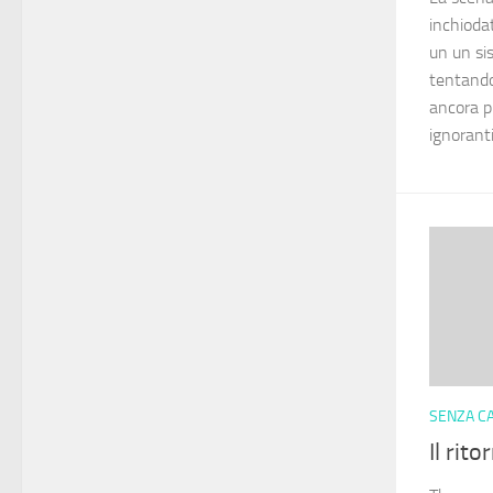
inchioda
un un si
tentando
ancora pi
ignoranti.
SENZA C
Il rit