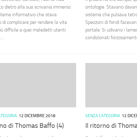
to dietro alla sua scrivania immerso
ontologie. Stavano davant
stema informativo che stava
sistema che pulsava tetr
 di complicare per rendere la vita
Spezzoni di fondi facevan
ù difficile a quei maledetti utenti
portale. Si udivano i lamen
...
condizionati forzosamente
ATEGORIA
12 DICEMBRE 2018
SENZA CATEGORIA
12 DIC
orno di Thomas Baffo (4)
Il ritorno di Thom