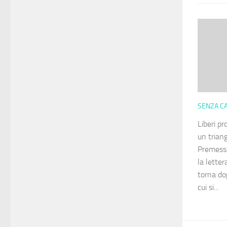
SENZA C
Liberi p
un trian
Premesse
la lette
torna dop
cui si...