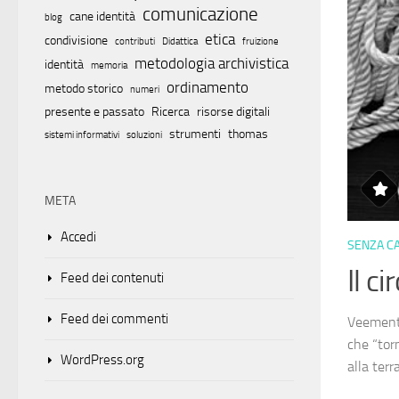
comunicazione
cane identità
blog
etica
condivisione
contributi
Didattica
fruizione
metodologia archivistica
identità
memoria
ordinamento
metodo storico
numeri
presente e passato
Ricerca
risorse digitali
strumenti
thomas
sistemi informativi
soluzioni
META
Accedi
SENZA C
Il c
Feed dei contenuti
Feed dei commenti
Veemente
che “tor
WordPress.org
alla terr