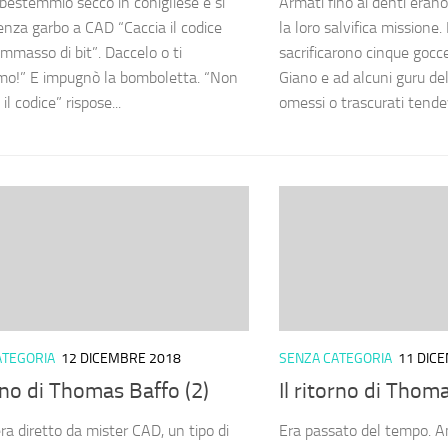
estemmiò secco in conigliese e si
Armati fino ai denti erano
senza garbo a CAD “Caccia il codice
la loro salvifica missione
ammasso di bit”. Daccelo o ti
sacrificarono cinque gocce
o!” E impugnò la bomboletta. “Non
Giano e ad alcuni guru del
 il codice” rispose...
omessi o trascurati tende
ATEGORIA
12 DICEMBRE 2018
SENZA CATEGORIA
11 DIC
orno di Thomas Baffo (2)
Il ritorno di Thom
era diretto da mister CAD, un tipo di
Era passato del tempo. An