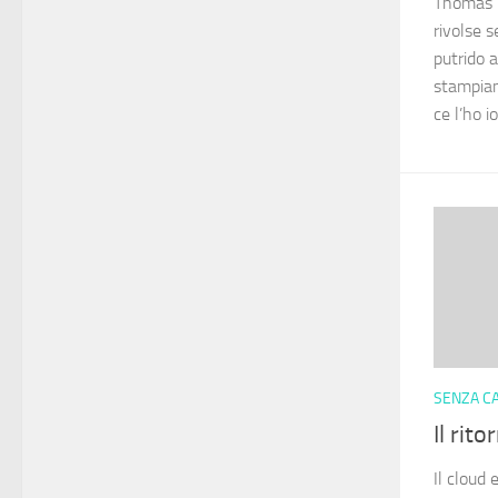
Thomas b
rivolse 
putrido 
stampiam
ce l’ho io
SENZA C
Il rit
Il cloud 