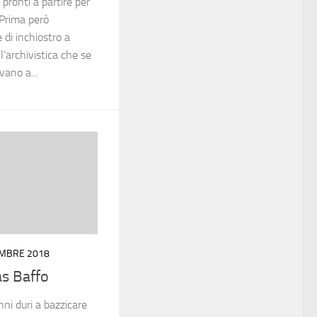
 pronti a partire per
. Prima però
 di inchiostro a
l’archivistica che se
vano a...
EMBRE 2018
as Baffo
ni duri a bazzicare