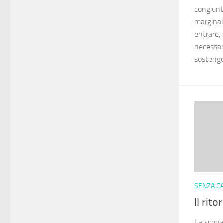
congiuntu
marginali
entrare,
necessari
sostengon
SENZA C
Il rit
La scena