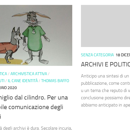
SENZA CATEGORIA
18 DIC
ARCHIVI E POLITI
TICA
/
ARCHIVISTICA ATTIVA
/
Anticipo una sintesi di un
UTI
/
IL CANE IDENTITÀ
/
THOMAS BAFFO
pubblicazione, come contri
AIO 2020
u un tema che reputo di v
iglio dal cilindro. Per una
conclusione possiamo dir
abbiamo anticipato in aper
ile comunicazione degli
i
à degli archivi è dura. Secolare incuria,