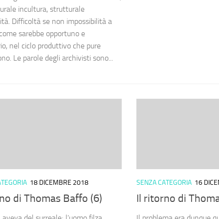
rale incultura, strutturale
tà. Difficoltà se non impossibilità a
 come sarebbe opportuno e
o, nel ciclo produttivo che pure
o. Le parole degli archivisti sono...
ATEGORIA
18 DICEMBRE 2018
SENZA CATEGORIA
16 DIC
orno di Thomas Baffo (6)
Il ritorno di Thom
 aveva del surreale; l’uomo filza
Il problema era dunque qu